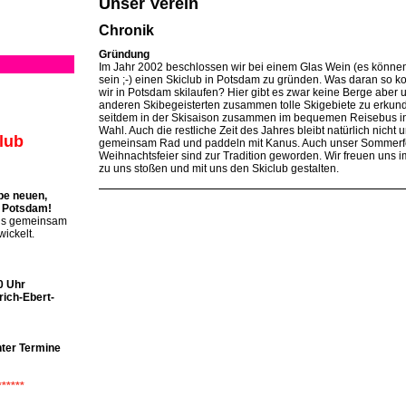
Unser Verein
Chronik
Gründung
Im Jahr 2002 beschlossen wir bei einem Glas Wein (es könn
sein ;-) einen Skiclub in Potsdam zu gründen. Was daran so k
wir in Potsdam skilaufen? Hier gibt es zwar keine Berge aber un
anderen Skibegeisterten zusammen tolle Skigebiete zu erkund
seitdem in der Skisaison zusammen im bequemen Reisebus in
Wahl. Auch die restliche Zeit des Jahres bleibt natürlich nicht 
lub
gemeinsam Rad und paddeln mit Kanus. Auch unser Sommerfe
Weihnachtsfeier sind zur Tradition geworden. Wir freuen uns 
zu uns stoßen und mit uns den Skiclub gestalten.
be neuen,
b Potsdam!
 uns gemeinsam
wickelt.
0 Uhr
rich-Ebert-
nter Termine
******