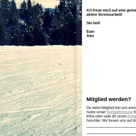
Ich freue mich auf eine ge
aktive Vereinsarbeit!
Ski heil!
Euer
Alex
Mitglied werden?
Du willst Mitglied bei uns we
nutze unser
Kontaktformular
f
Infos oder lade dir unser
Anme
herunter. Wir freuen uns auf d