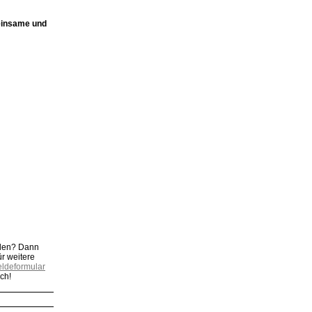
meinsame und
rden? Dann
ür weitere
ldeformular
ich!