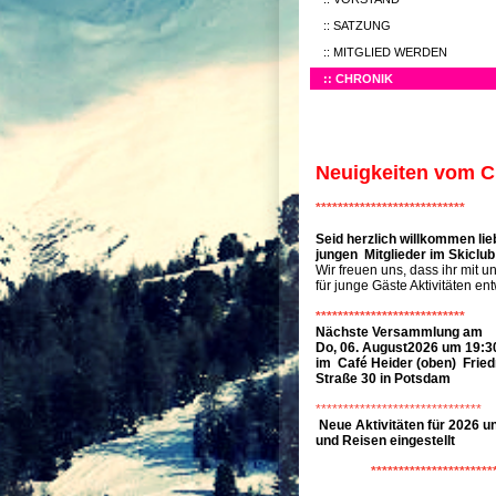
SATZUNG
MITGLIED WERDEN
CHRONIK
Neuigkeiten vom C
***************************
Seid herzlich willkommen lie
jungen Mitglieder im Skiclu
Wir freuen uns, dass ihr mit
für junge Gäste Aktivitäten ent
***************************
Nächste Versammlung am
Do, 06. August2026 um 19:3
im Café Heider (oben) Fried
Straße 30 in Potsdam
******************************
Neue Aktivitäten für 2026 u
und Reisen eingestellt
**********************